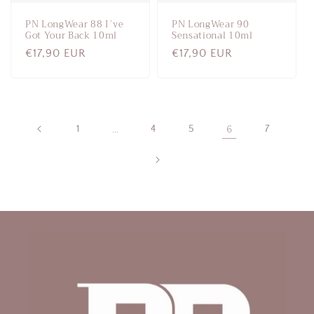
PN LongWear 88 I´ve
PN LongWear 90
Got Your Back 10ml
Sensational 10ml
Normaalihinta
€17,90 EUR
Normaalihinta
€17,90 EUR
1
…
4
5
6
7