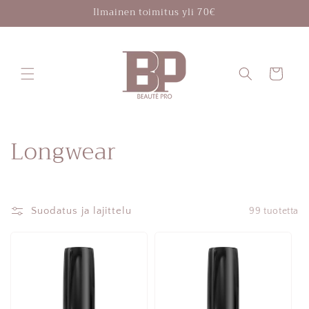
Ohita ja
Ilmainen toimitus yli 70€
siirry
sisältöön
Ostoskori
K
Longwear
o
k
Suodatus ja lajittelu
99 tuotetta
o
e
l