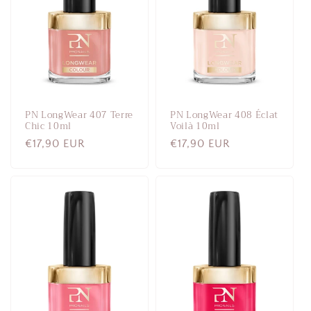
m
a
:
PN LongWear 407 Terre
PN LongWear 408 Éclat
Chic 10ml
Voilà 10ml
Normaalihinta
€17,90 EUR
Normaalihinta
€17,90 EUR