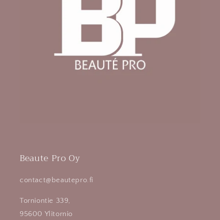
Beaute Pro Oy
contact@beautepro.fi
Torniontie 339,
95600 Ylitornio