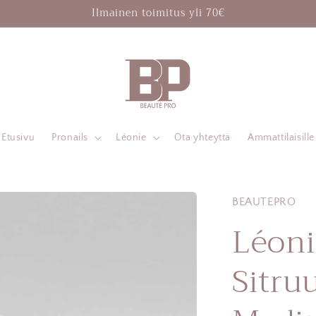
Ilmainen toimitus yli 70€
Etusivu
Pronails
Léonie
Ota yhteyttä
Ammattilaisille
BEAUTEPRO
Léoni
Sitru