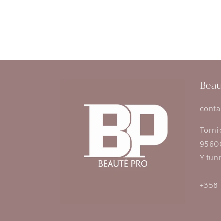
Beau
conta
Torni
95600
Y tun
+358 