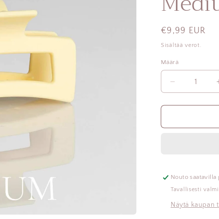
Medi
Normaalihint
€9,99 EUR
Sisältää verot.
Määrä
Vähennä
tuotteen
Léonie
Hiusklipsi
Sitruunan
Keltainen
Medium
määrää
Nouto saatavilla
Tavallisesti valm
Näytä kaupan t