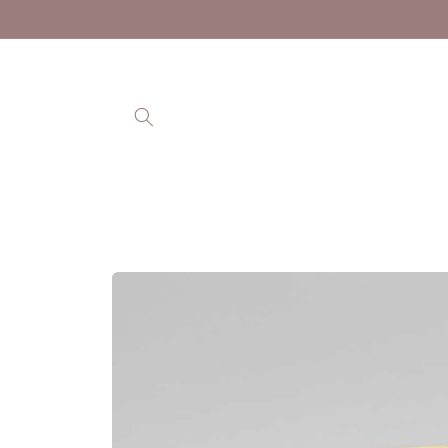
Ohita ja
siirry
sisältöön
Siirry
tuotetietoihin