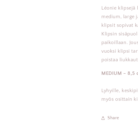
Léonie klipsejä 
medium, large j
klipsit sopivat k
Klipsin sisäpuol
paikoillaan. Jou
vuoksi klipsi ta
poistaa liukkau
MEDIUM – 8,5 
Lyhyille, keskip
myös osittain ki
Share