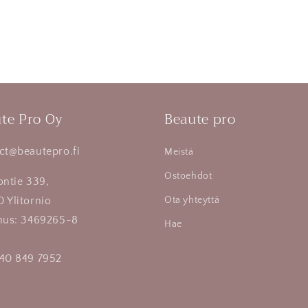
te Pro Oy
Beaute pro
ct@beautepro.fi
Meistä
Ostoehdot
ontie 339,
 Ylitornio
Ota yhteyttä
nus: 3469265-8
Hae
40 849 7952