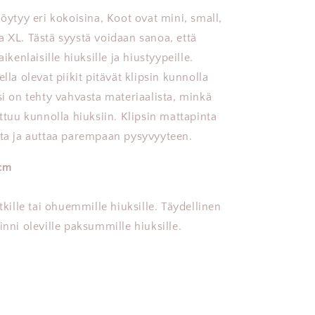
löytyy eri kokoisina, Koot ovat mini, small,
a XL. Tästä syystä voidaan sanoa, että
aikenlaisille hiuksille ja hiustyypeille.
ella olevat piikit pitävät klipsin kunnolla
si on tehty vahvasta materiaalista, minkä
rttuu kunnolla hiuksiin. Klipsin mattapinta
tta ja auttaa parempaan pysyvyyteen.
cm
itkille tai ohuemmille hiuksille. Täydellinen
inni oleville paksummille hiuksille.