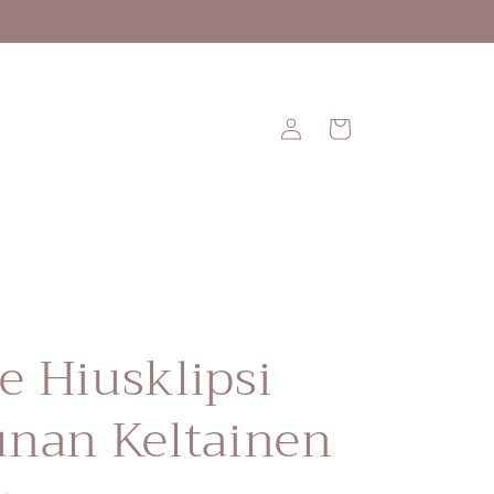
Kirjaudu
Ostoskori
sisään
e Hiusklipsi
unan Keltainen