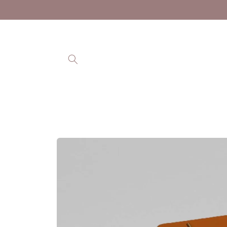
Ohita ja
siirry
sisältöön
Siirry
tuotetietoihin