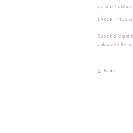
poistaa liukkau
LARGE – 10,5 c
Suosikki klipsi k
paksummille ja 
Share