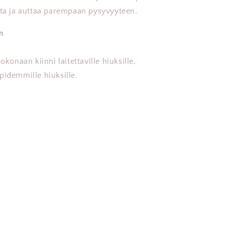
tta ja auttaa parempaan pysyvyyteen.
m
okonaan kiinni laitettaville hiuksille,
pidemmille hiuksille.