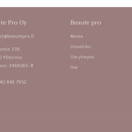
te Pro Oy
Beaute pro
ct@beautepro.fi
Meistä
Ostoehdot
ontie 339,
 Ylitornio
Ota yhteyttä
nus: 3469265-8
Hae
40 849 7952