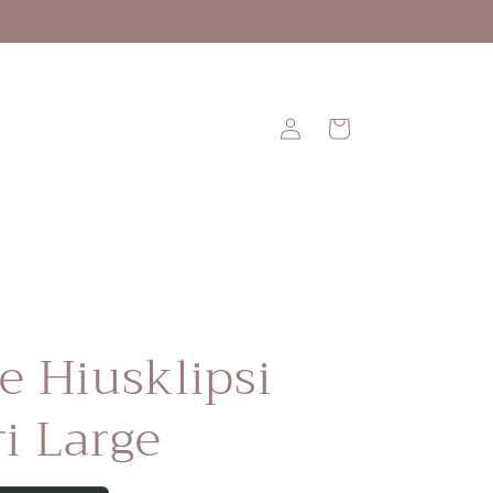
Kirjaudu
Ostoskori
sisään
e Hiusklipsi
i Large