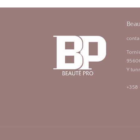
Beau
conta
Torni
95600
Y tun
+358 