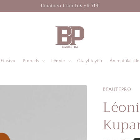
Ilmainen toimitus yli 70€
Etusivu
Pronails
Léonie
Ota yhteyttä
Ammattilaisille
BEAUTEPRO
Léoni
Kupar