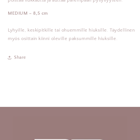
poistaa liukkautta ja auttaa parempaan pysyvyyteen.
MEDIUM – 8,5 cm
Lyhyille, keskipitkille tai ohuemmille hiuksille. Täydellinen
myös osittain kiinni oleville paksummille hiuksille.
Share