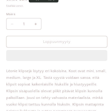
Sisältää verot.
Määrä
Vähennä
Lisää
tuotteen
tuotteen
Léonie
Léonie
Hiusklipsi
Hiusklipsi
Loppuunmyyty
Omenan
Omenan
Punainen
Punainen
Medium
Medium
määrää
määrää
Léonie klipsejä löytyy eri kokoisina, Koot ovat mini, small,
medium, large ja XL. Tästä syystä voidaan sanoa, että
klipsit sopivat kaikenlaisille hiuksille ja hiustyypeille.
Klipsin sisäpuolella olevat piikit pitävät klipsin kunnolla
paikoillaan. Jousi on tehty vahvasta materiaalista, minkä
vuoksi klipsi tarttuu kunnolla hiuksiin. Klipsin mattapinta