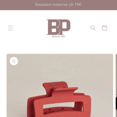
Ohita ja
Ilmainen toimitus yli 70€
siirry
sisältöön
Ostoskori
Siirry
tuotetietoihin