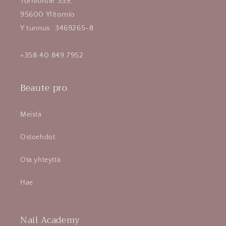
Torniontie 339,
95600 Ylitornio
Y tunnus: 3469265-8
+358 40 849 7952
Beaute pro
Meistä
Ostoehdot
Ota yhteyttä
Hae
Nail Academy