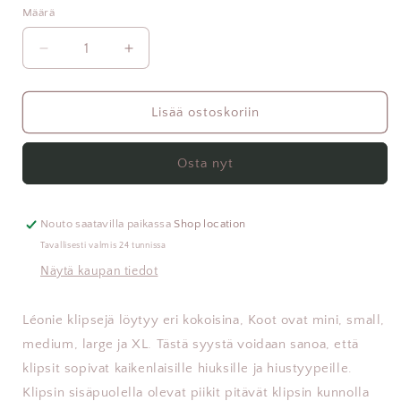
Määrä
Vähennä
Lisää
tuotteen
tuotteen
Léonie
Léonie
Hiusklipsi
Hiusklipsi
Lisää ostoskoriin
Papaija
Papaija
XL
XL
Osta nyt
määrää
määrää
Nouto saatavilla paikassa
Shop location
Tavallisesti valmis 24 tunnissa
Näytä kaupan tiedot
Léonie klipsejä löytyy eri kokoisina, Koot ovat mini, small,
medium, large ja XL. Tästä syystä voidaan sanoa, että
klipsit sopivat kaikenlaisille hiuksille ja hiustyypeille.
Klipsin sisäpuolella olevat piikit pitävät klipsin kunnolla