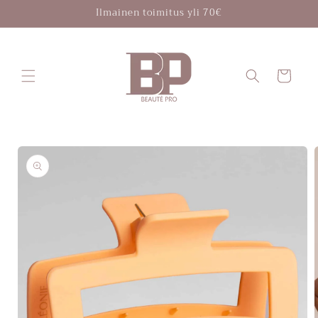
Ohita ja
Ilmainen toimitus yli 70€
siirry
sisältöön
Ostoskori
Siirry
tuotetietoihin