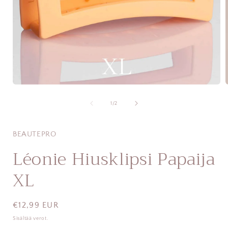
Avaa
aineisto
a
1
/
1
/
2
modaalisessa
ikkunassa
BEAUTEPRO
Léonie Hiusklipsi Papaija
XL
Normaalihinta
€12,99 EUR
Sisältää verot.