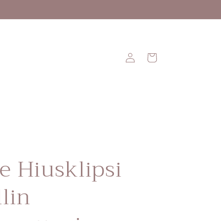
Kirjaudu
Ostoskori
sisään
e Hiusklipsi
llin