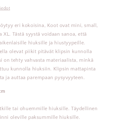
iedot
löytyy eri kokoisina, Koot ovat mini, small,
a XL. Tästä syystä voidaan sanoa, että
aikenlaisille hiuksille ja hiustyypeille.
ella olevat piikit pitävät klipsin kunnolla
si on tehty vahvasta materiaalista, minkä
rttuu kunnolla hiuksiin. Klipsin mattapinta
tta ja auttaa parempaan pysyvyyteen.
cm
itkille tai ohuemmille hiuksille. Täydellinen
inni oleville paksummille hiuksille.