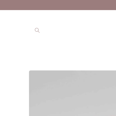
Ohita ja
siirry
sisältöön
Siirry
tuotetietoihin