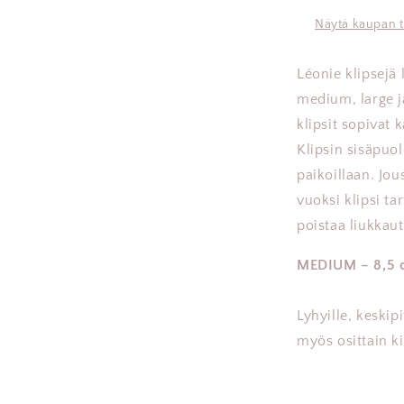
Näytä kaupan t
Léonie klipsejä 
medium, large j
klipsit sopivat k
Klipsin sisäpuol
paikoillaan. Jou
vuoksi klipsi ta
poistaa liukkau
MEDIUM – 8,5 
Lyhyille, keskip
myös osittain ki