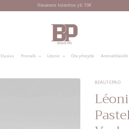
Ilmainen toimitus yli 70€
Etusivu
Pronails
Léonie
Ota yhteyttä
Ammattilaisille
BEAUTEPRO
Léoni
Paste