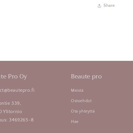
Share
te Pro Oy
Beaute pro
ct@beautepro.fi
Meistä
Ostoehdot
ontie 339,
 Ylitornio
Ota yhteyttä
nus: 3469265-8
Hae