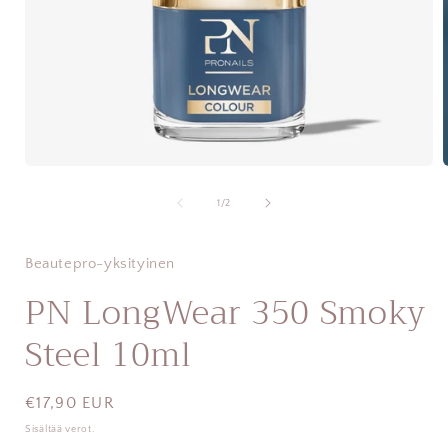
Avaa
aineisto
a
1
/
1
/
2
modaalisessa
ikkunassa
Beautepro-yksityinen
PN LongWear 350 Smoky
Steel 10ml
Normaalihinta
€17,90 EUR
Sisältää verot.