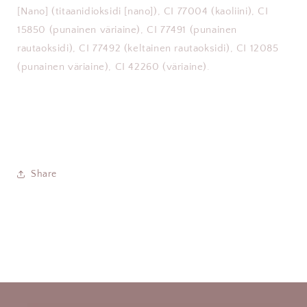
[Nano] (titaanidioksidi [nano]), CI 77004 (kaoliini), CI
15850 (punainen väriaine), CI 77491 (punainen
rautaoksidi), CI 77492 (keltainen rautaoksidi), CI 12085
(punainen väriaine), CI 42260 (väriaine).
Share