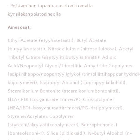
-Poistaminen tapahtuu asetonittomalla
kynsilakanpoistoaineella
Ainesosat:
Ethyl Acetate (etyyliasetaatti), Butyl Acetate
(butyyliasetaatti), Nitrocellulose (nitroselluloosa), Acetyl
Tributyl Citrate (asetyylitributyylisitraatti), Adipic
Acid/Neopentyl Glycol/Trimellitic Anhydride Copolymer
(adipiinihappo/neopentyyliglykoli/trimelliittihappoanhydridi
kopolymeeri), Isopropyl Alcohol (isopropyylialkoholi),
Stearalkonium Bentonite (stearalkoniumbentoniitti),
HEA/IPDI Isocyanurate Trimer/PG Crosspolymer
(HEA/IPDI-isosyanuraattitrimeeri/PG-ristipolymeeri),
Styrene/Acrylates Copolymer
(styreeni/akrylaattikopolymeeri), Benzophenone-1
(bentsofenoni-1), Silica (piidioksidi), N-Butyl Alcohol (n-