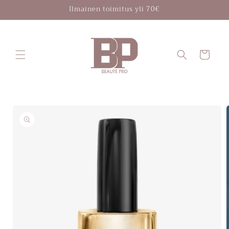
Ohita ja
Ilmainen toimitus yli 70€
siirry
sisältöön
Ostoskori
Siirry
tuotetietoihin