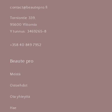
contact@beautepro.fi
Torniontie 339,
95600 Ylitornio
Y tunnus: 3469265-8
+358 40 849 7952
Beaute pro
Meistä
Ostoehdot
Ota yhteyttä
Hae