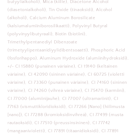
butyylialkoholi), Mica (kiille), Diacetone Alcohol
(diasetonialkoholi), Tin Oxide (tinaoksidi), Alcohol
(alkoholi), Calcium Aluminum Borosilicate
(kalsiumalumiiniborosilikaatti), Polyvinyl Butyral
(polyvinyylibutyraali), Biotin (biotiini),
Trimethylpentanediyl Dibenzoate
(trimetyylipentaanidiyylidibentsoaatti), Phosphoric Acid
(fosforihappo), Aluminum Hydroxide (alumiinihydroksidi),
+/- CI 15880 (punainen väriaine), CI 19140 (keltainen
väriaine), CI 42090 (sininen väriaine), CI 60725 (violetti
väriaine), CI 73360 (punainen väriaine), CI 74160 (sininen
väriaine), CI 74260 (vihreä väriaine), CI 75470 (karmiini),
CI 77000 (alumiinijauhe), CI 77007 (ultramariinit), CI
77163 (vismuttikloridioksidi), CI 77266 [Nano] (hiilimusta
[nano]), CI 77288 (kromioksidinvihreä), CI 77499 (musta
rautaoksidi), CI 77510 (preussinsininen), CI 77742
(mangaanivioletti), CI 77891 (titaanidioksidi), CI 77891