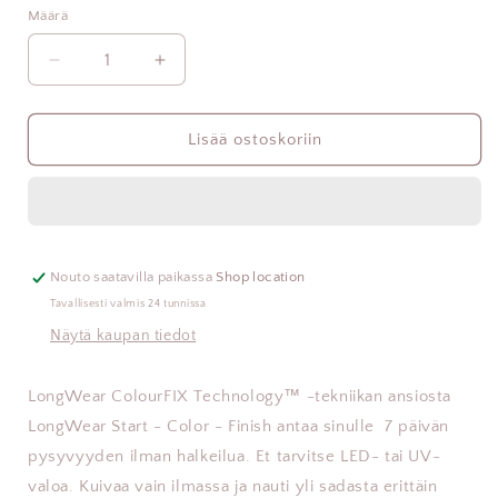
Määrä
Vähennä
Lisää
tuotteen
tuotteen
PN
PN
LongWear
LongWear
Lisää ostoskoriin
350
350
Smoky
Smoky
Steel
Steel
10ml
10ml
määrää
määrää
Nouto saatavilla paikassa
Shop location
Tavallisesti valmis 24 tunnissa
Näytä kaupan tiedot
LongWear ColourFIX Technology™ -tekniikan ansiosta
LongWear Start - Color - Finish antaa sinulle 7 päivän
pysyvyyden ilman halkeilua. Et tarvitse LED- tai UV-
valoa. Kuivaa vain ilmassa ja nauti yli sadasta erittäin