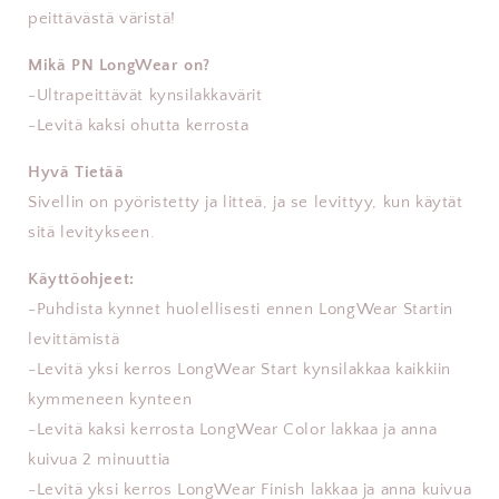
peittävästä väristä!
Mikä PN LongWear on?
-Ultrapeittävät kynsilakkavärit
-Levitä kaksi ohutta kerrosta
Hyvä Tietää
Sivellin on pyöristetty ja litteä, ja se levittyy, kun käytät
sitä levitykseen.
Käyttöohjeet:
-Puhdista kynnet huolellisesti ennen LongWear Startin
levittämistä
-Levitä yksi kerros LongWear Start kynsilakkaa kaikkiin
kymmeneen kynteen
-Levitä kaksi kerrosta LongWear Color lakkaa ja anna
kuivua 2 minuuttia
-Levitä yksi kerros LongWear Finish lakkaa ja anna kuivua